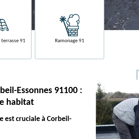
Nettoyage demous
se 91
Ramonage 91
toiture 91
rbeil-Essonnes 91100 :
e habitat
e est cruciale à Corbeil-