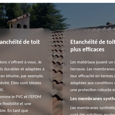
anchéité de toit
Etanchéité de toit
plus efficaces
ons s'offrent à vous. Je
Les matériaux jouent un r
fois durables et adaptées à
terrasse. Les membranes
 en bitume, par exemple,
leur efficacité en termes
vité. Elles sont idéales
adaptées aux conditions 
00.
une protection robuste e
omme le PVC et l'EPDM
Les membranes synth
 flexibilité et une
Les membranes synthétiq
ble. En tant que
sont des solutions moder